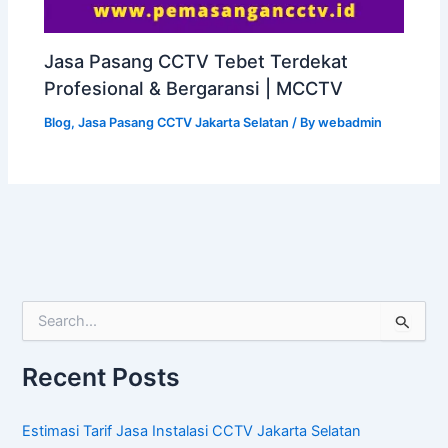
Jasa Pasang CCTV Tebet Terdekat
Profesional & Bergaransi | MCCTV
Blog
,
Jasa Pasang CCTV Jakarta Selatan
/ By
webadmin
S
e
a
Recent Posts
r
c
h
Estimasi Tarif Jasa Instalasi CCTV Jakarta Selatan
f