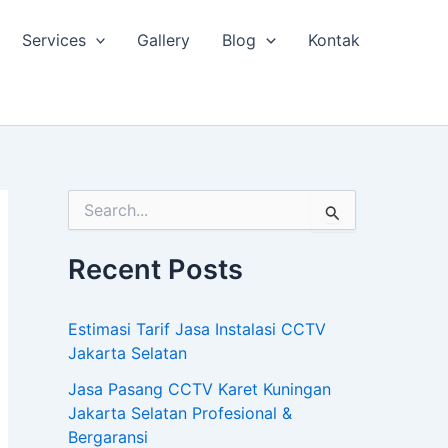
Services
Gallery
Blog
Kontak
S
e
a
Recent Posts
r
c
h
Estimasi Tarif Jasa Instalasi CCTV
f
o
Jakarta Selatan
r
Jasa Pasang CCTV Karet Kuningan
:
Jakarta Selatan Profesional &
Bergaransi