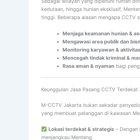
Sebagai wilayah yang dipenuhi rumah dina
kedutaan, hingga hunian eksklusif, Men
tinggi. Beberapa alasan mengapa CCTV sa
Menjaga keamanan hunian & as
Mengawasi area publik dan bisn
Monitoring karyawan & aktivita
Mencegah tindak kriminal & mem
Rasa aman & nyaman
bagi pengh
Keunggulan Jasa Pasang CCTV Terdeka
M-CCTV Jakarta bukan sekadar penyedia
yang membuat pelanggan di kawasan Men
Lokasi terdekat & strategis
– Dengan k
menjangkau Menteng.