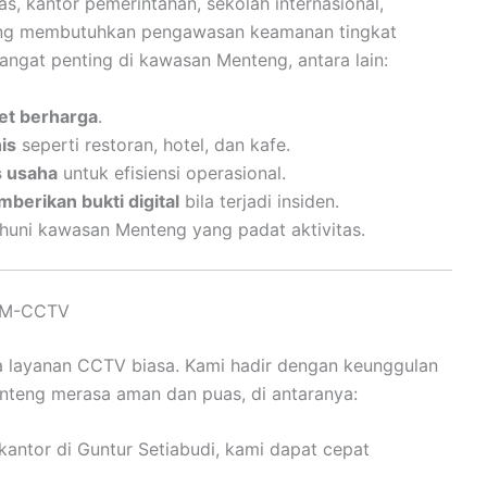
s, kantor pemerintahan, sekolah internasional,
teng membutuhkan pengawasan keamanan tingkat
ngat penting di kawasan Menteng, antara lain:
et berharga
.
is
seperti restoran, hotel, dan kafe.
s usaha
untuk efisiensi operasional.
berikan bukti digital
bila terjadi insiden.
uni kawasan Menteng yang padat aktivitas.
t M-CCTV
 layanan CCTV biasa. Kami hadir dengan keunggulan
teng merasa aman dan puas, di antaranya:
antor di Guntur Setiabudi, kami dapat cepat