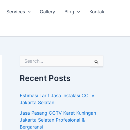
Services
Gallery
Blog
Kontak
S
e
a
Recent Posts
r
c
h
Estimasi Tarif Jasa Instalasi CCTV
f
o
Jakarta Selatan
r
Jasa Pasang CCTV Karet Kuningan
:
Jakarta Selatan Profesional &
Bergaransi