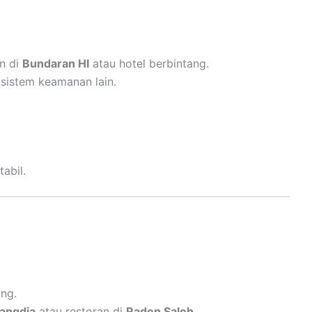
n di
Bundaran HI
atau hotel berbintang.
 sistem keamanan lain.
abil.
ang.
angdia
atau restoran di
Raden Saleh
.