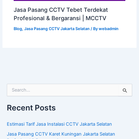
Jasa Pasang CCTV Tebet Terdekat
Profesional & Bergaransi | MCCTV
Blog
,
Jasa Pasang CCTV Jakarta Selatan
/ By
webadmin
S
e
a
Recent Posts
r
c
h
Estimasi Tarif Jasa Instalasi CCTV Jakarta Selatan
f
o
Jasa Pasang CCTV Karet Kuningan Jakarta Selatan